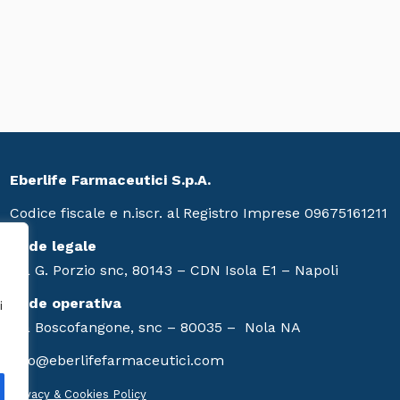
Eberlife Farmaceutici S.p.A.
Codice fiscale e n.iscr. al Registro Imprese 09675161211
Sede legale
Via G. Porzio snc, 80143 – CDN Isola E1 – Napoli
Sede operativa
i
Via Boscofangone, snc – 80035 – Nola NA
info@eberlifefarmaceutici.com
Privacy & Cookies Policy